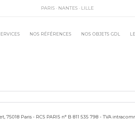
PARIS · NANTES · LILLE
SERVICES
NOS RÉFÉRENCES
NOS OBJETS GDL
L
t, 75018 Paris - RCS PARIS n° B 811 535 798 - TVA intracom