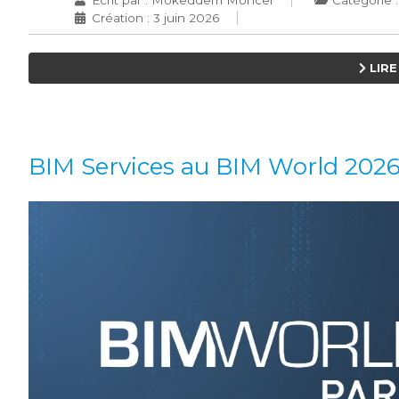
Écrit par :
Mokeddem Moncef
Catégorie 
Création : 3 juin 2026
LIRE 
BIM Services au BIM World 202