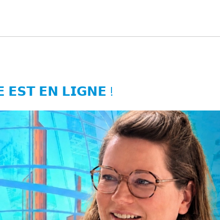
 𝗘𝗦𝗧 𝗘𝗡 𝗟𝗜𝗚𝗡𝗘 !