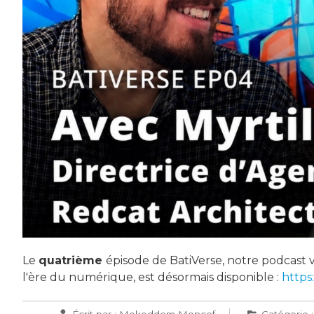
Le
quatrième
épisode de BatiVerse, notre podcast 
l'ère du numérique, est désormais disponible :
https