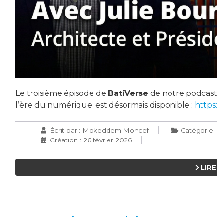
Le troisième épisode de
BatiVerse
de notre podcast 
l’ère du numérique, est désormais disponible :
https
Écrit par :
Mokeddem Moncef
Catégorie 
Création : 26 février 2026
LIRE 