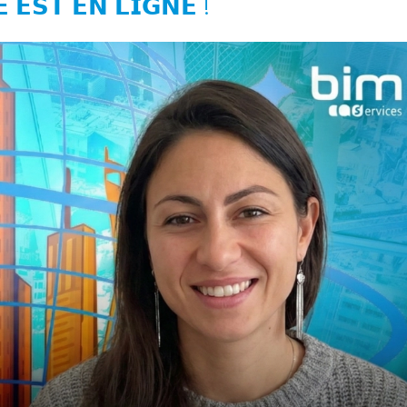
𝗘 𝗘𝗦𝗧 𝗘𝗡 𝗟𝗜𝗚𝗡𝗘 !