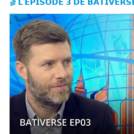
🎬 𝗟’𝗘́𝗣𝗜𝗦𝗢𝗗𝗘 𝟯 𝗗𝗘 𝗕𝗔𝗧𝗜𝗩𝗘𝗥𝗦