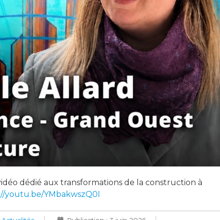
vidéo dédié aux transformations de la construction à
://youtu.be/YMbakwszQ0I