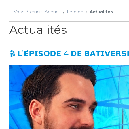
Vous êtes ici :
Accueil
Le blog
Actualités
Actualités
🎬 𝗟’𝗘́𝗣𝗜𝗦𝗢𝗗𝗘 4 𝗗𝗘 𝗕𝗔𝗧𝗜𝗩𝗘𝗥𝗦