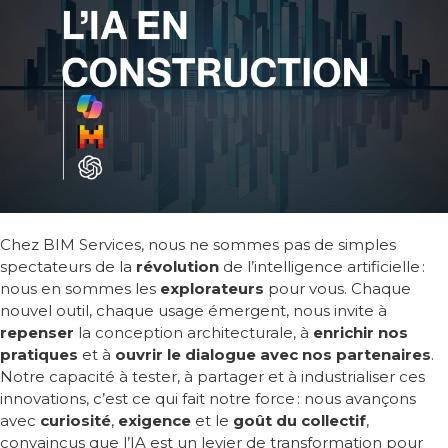
Chez BIM Services, nous ne sommes pas de simples
spectateurs de la
révolution
de l’intelligence artificielle
:
nous en sommes les
explorateurs
p
our vous
. Chaque
nouvel outil, chaque usage
é
mergent, nous invite
à
repenser
la conception architecturale,
à
enrichir nos
pratiques
et
à
ouvrir le dialogue avec nos partenaires
.
Notre capacit
é
à
tester,
à
partager et
à
industrialiser ces
innovations, c
’
est ce qui fait notre force
: nous avan
ç
ons
avec
curiosit
é
,
exigence
et le
go
û
t du collectif
,
convaincus que l
’
IA est un levier de transformation pour